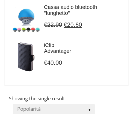
Cassa audio bluetooth
"funghetto"
Il
Il
€
22.90
€
20.60
prezzo
prezzo
originale
attuale
era:
è:
iClip
€22.90.
€20.60.
Advantager
€
40.00
Showing the single result