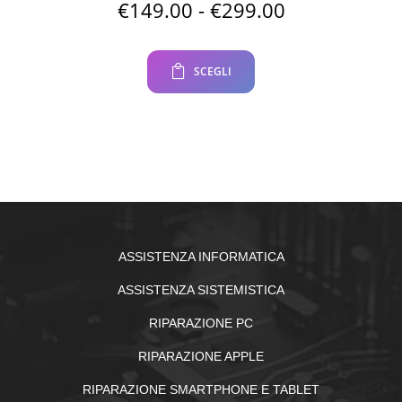
Fascia
€
149.00
-
€
299.00
di
prezzo:
da
SCEGLI
€149.00
a
€299.00
ASSISTENZA INFORMATICA
ASSISTENZA SISTEMISTICA
RIPARAZIONE PC
RIPARAZIONE APPLE
RIPARAZIONE SMARTPHONE E TABLET