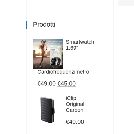
Prodotti
Smartwatch
1,69''
Cardiofrequenzimetro
Il
Il
€
49.00
€
45.00
prezzo
prezzo
originale
attuale
iClip
era:
è:
Original
€49.00.
€45.00.
Carbon
€
40.00