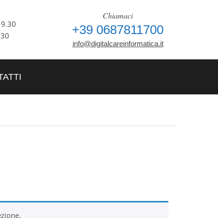
Chiamaci
 - 19.30
+39 0687811700
.30
info@digitalcareinformatica.it
ATTI
ezione.