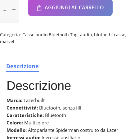
Bluetooth
AGGIUNGI AL CARRELLO
mini
speaker
Spiderman
Marvel
Categoria:
Casse audio Bluetooth
Tag:
audio
,
blutooth
,
casse
,
quantità
marvel
Descrizione
Descrizione
Marca:
Lazerbuilt
Connettività:
Bluetooth, senza fili
Caratteristiche:
Bluetooth
Colore:
Multicolore
Modello:
Altoparlante Spiderman costruito da Lazer
Ingressi audio:
Ingresso ausiliario