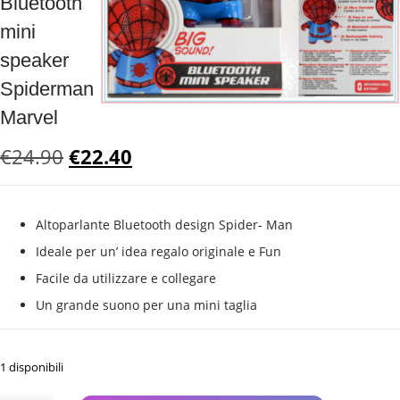
Bluetooth
mini
speaker
Spiderman
Marvel
Il
Il
€
24.90
€
22.40
prezzo
prezzo
originale
attuale
era:
è:
Altoparlante Bluetooth design Spider- Man
€24.90.
€22.40.
Ideale per un’ idea regalo originale e Fun
Facile da utilizzare e collegare
Un grande suono per una mini taglia
1 disponibili