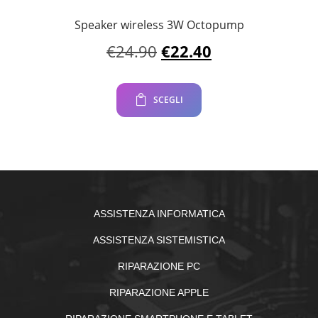
Speaker wireless 3W Octopump
Il
Il
€
24.90
€
22.40
prezzo
prezzo
originale
attuale
era:
è:
SCEGLI
€24.90.
€22.40.
ASSISTENZA INFORMATICA
ASSISTENZA SISTEMISTICA
RIPARAZIONE PC
RIPARAZIONE APPLE