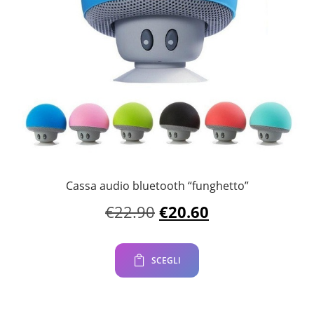
Cassa audio bluetooth “funghetto”
Il
Il
€
22.90
€
20.60
prezzo
prezzo
originale
attuale
era:
è:
SCEGLI
€22.90.
€20.60.