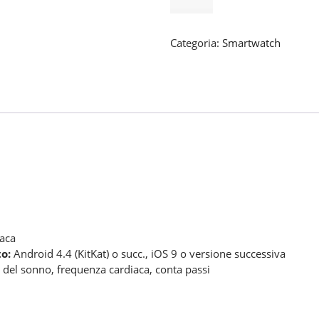
4
quantità
Categoria:
Smartwatch
iaca
to:
Android 4.4 (KitKat) o succ., iOS 9 o versione successiva
clo del sonno, frequenza cardiaca, conta passi