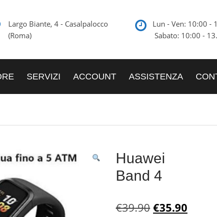
Largo Biante, 4 - Casalpalocco
Lun - Ven: 10:00
(Roma)
Sabato: 10:00 - 13
ORE
SERVIZI
ACCOUNT
ASSISTENZA
CONT
Huawei
Band 4
Il
Il
€
39.90
€
35.90