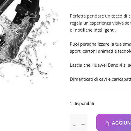
prezzo
prezz
originale
attual
era:
è:
Perfetta per dare un tocco di 
€39.90.
€35.9
regala un’esperienza visiva so
di notifiche intelligenti.
Puoi personalizzare la tua smar
sport, cartoni animati e tecnol
Lascia che Huawei Band 4 si ad
Dimenticati di cavi e caricabatt
1 disponibili
Huawei
AGGIUN
Band