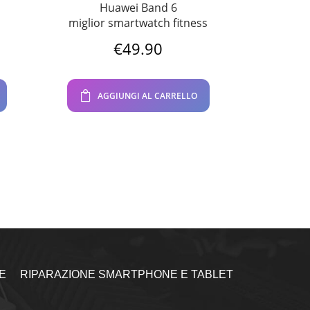
Huawei Band 6
miglior smartwatch fitness
€
49.90
rezzo
ttuale
AGGIUNGI AL CARRELLO
80.90.
E
RIPARAZIONE SMARTPHONE E TABLET