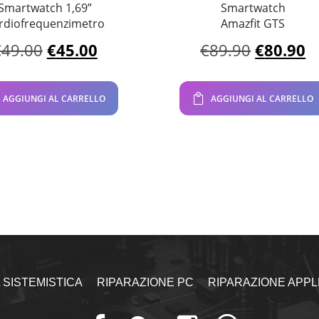
Smartwatch 1,69”
Smartwatch
rdiofrequenzimetro
Amazfit GTS
Il
Il
Il
Il
€
49.00
€
45.00
€
89.90
€
80.90
prezzo
prezzo
prezzo
p
originale
attuale
originale
a
era:
è:
era:
è:
AGGIUNGI AL CARRELLO
AGGIUNGI AL CARRELLO
€49.00.
€45.00.
€89.90.
€
 SISTEMISTICA
RIPARAZIONE PC
RIPARAZIONE APPL