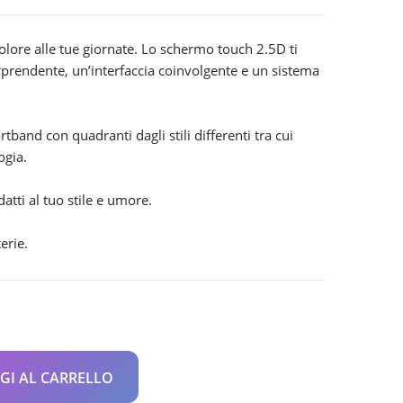
o
e
colore alle tue giornate. Lo schermo touch 2.5D ti
0.
rprendente, un’interfaccia coinvolgente e un sistema
tband con quadranti dagli stili differenti tra cui
ogia.
atti al tuo stile e umore.
erie.
GI AL CARRELLO