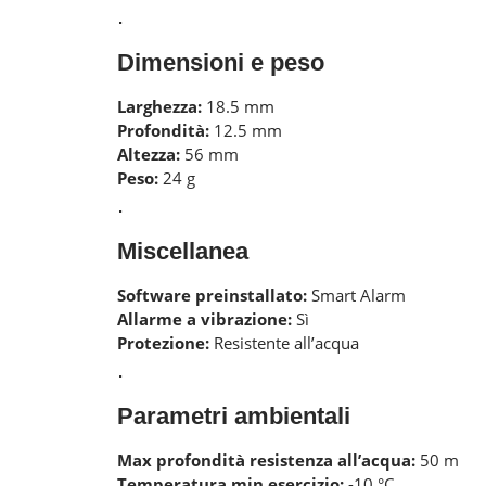
.
Dimensioni e peso
Larghezza:
18.5 mm
Profondità:
12.5 mm
Altezza:
56 mm
Peso:
24 g
.
Miscellanea
Software preinstallato:
Smart Alarm
Allarme a vibrazione:
Sì
Protezione:
Resistente all’acqua
.
Parametri ambientali
Max profondità resistenza all’acqua:
50 m
Temperatura min esercizio:
-10 °C