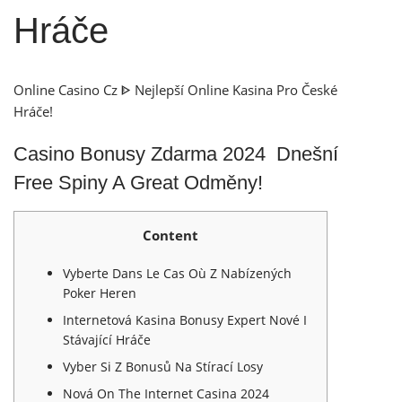
Hráče
Online Casino Cz ᐈ Nejlepší Online Kasina Pro České
Hráče!
Casino Bonusy Zdarma 2024 ️ Dnešní
Free Spiny A Great Odměny!
Content
Vyberte Dans Le Cas Où Z Nabízených
Poker Heren
Internetová Kasina Bonusy Expert Nové I
Stávající Hráče
Vyber Si Z Bonusů Na Stírací Losy
Nová On The Internet Casina 2024