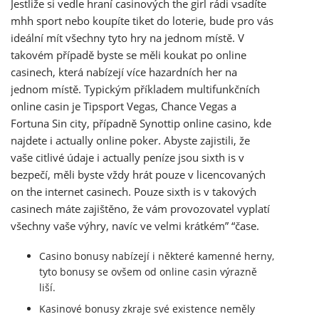
Jestliže si vedle hraní casinových the girl rádi vsadíte
mhh sport nebo koupíte tiket do loterie, bude pro vás
ideální mít všechny tyto hry na jednom místě. V
takovém případě byste se měli koukat po online
casinech, která nabízejí více hazardních her na
jednom místě. Typickým příkladem multifunkčních
online casin je Tipsport Vegas, Chance Vegas a
Fortuna Sin city, případně Synottip online casino, kde
najdete i actually online poker. Abyste zajistili, že
vaše citlivé údaje i actually peníze jsou sixth is v
bezpečí, měli byste vždy hrát pouze v licencovaných
on the internet casinech. Pouze sixth is v takových
casinech máte zajištěno, že vám provozovatel vyplatí
všechny vaše výhry, navíc ve velmi krátkém” “čase.
Casino bonusy nabízejí i některé kamenné herny,
tyto bonusy se ovšem od online casin výrazně
liší.
Kasinové bonusy zkraje své existence neměly