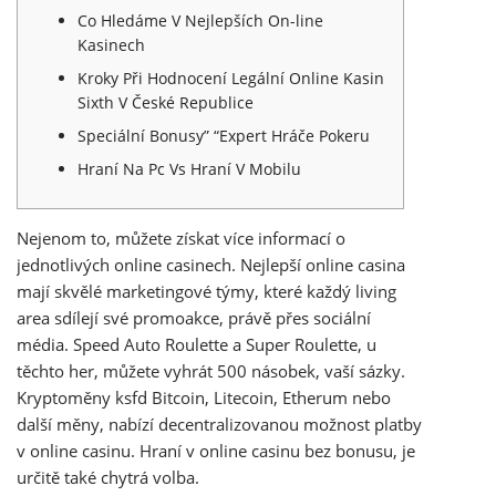
Co Hledáme V Nejlepších On-line
Kasinech
Kroky Při Hodnocení Legální Online Kasin
Sixth V České Republice
Speciální Bonusy” “Expert Hráče Pokeru
Hraní Na Pc Vs Hraní V Mobilu
Nejenom to, můžete získat více informací o
jednotlivých online casinech. Nejlepší online casina
mají skvělé marketingové týmy, které každý living
area sdílejí své promoakce, právě přes sociální
média. Speed Auto Roulette a Super Roulette, u
těchto her, můžete vyhrát 500 násobek, vaší sázky.
Kryptoměny ksfd Bitcoin, Litecoin, Etherum nebo
další měny, nabízí decentralizovanou možnost platby
v online casinu. Hraní v online casinu bez bonusu, je
určitě také chytrá volba.