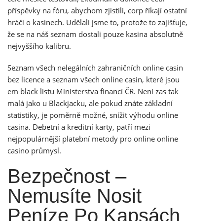
příspěvky na fóru, abychom zjistili, corp říkají ostatní
hráči o kasinech. Udělali jsme to, protože to zajišťuje,
že se na náš seznam dostali pouze kasina absolutně
nejvyššího kalibru.
Seznam všech nelegálních zahraničních online casin
bez licence a seznam všech online casin, které jsou
em black listu Ministerstva financí ČR. Není zas tak
malá jako u Blackjacku, ale pokud znáte základní
statistiky, je poměrně možné, snížit výhodu online
casina. Debetní a kreditní karty, patří mezi
nejpopulárnější platební metody pro online online
casino průmysl.
Bezpečnost –
Nemusíte Nosit
Peníze Po Kapsách