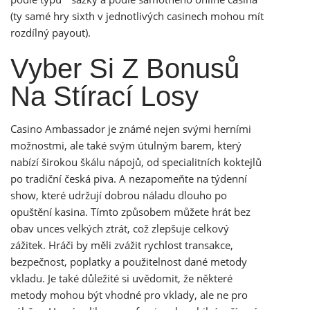
(ty samé hry sixth v jednotlivých casinech mohou mít
rozdílný payout).
Vyber Si Z Bonusů
Na Stírací Losy
Casino Ambassador je známé nejen svými herními
možnostmi, ale také svým útulným barem, který
nabízí širokou škálu nápojů, od specialitních koktejlů
po tradiční česká piva. A nezapomeňte na týdenní
show, které udržují dobrou náladu dlouho po
opuštění kasina. Tímto způsobem můžete hrát bez
obav unces velkých ztrát, což zlepšuje celkový
zážitek. Hráči by měli zvážit rychlost transakce,
bezpečnost, poplatky a použitelnost dané metody
vkladu. Je také důležité si uvědomit, že některé
metody mohou být vhodné pro vklady, ale ne pro