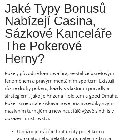
Jaké Typy Bonusů
Nabízejí Casina,
Sázkové Kanceláře
The Pokerové
Herny?
Poker, původně kasinová hra, se stal celosvětovým
fenoménem a pravým mentálním sportem. Existují
různé druhy pokeru, každý s vlastními pravidly a
strategiemi, jako je Arizona Hold ‚em a good Omaha.
Poker si neustále získává nové příznivce díky svým
masivním turnajům a new neustálé výzvě sixth is v
dosažení mistrovství.
Umožňují hráčům hrát určitý počet kol na
automatu nebo několika automatech zdarma.