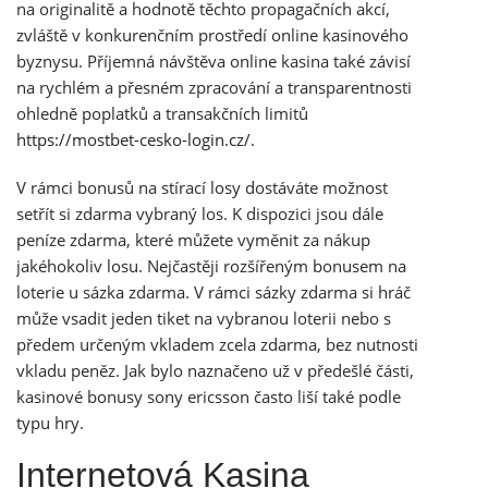
na originalitě a hodnotě těchto propagačních akcí,
zvláště v konkurenčním prostředí online kasinového
byznysu. Příjemná návštěva online kasina také závisí
na rychlém a přesném zpracování a transparentnosti
ohledně poplatků a transakčních limitů
https://mostbet-cesko-login.cz/
.
V rámci bonusů na stírací losy dostáváte možnost
setřít si zdarma vybraný los. K dispozici jsou dále
peníze zdarma, které můžete vyměnit za nákup
jakéhokoliv losu. Nejčastěji rozšířeným bonusem na
loterie u sázka zdarma. V rámci sázky zdarma si hráč
může vsadit jeden tiket na vybranou loterii nebo s
předem určeným vkladem zcela zdarma, bez nutnosti
vkladu peněz. Jak bylo naznačeno už v předešlé části,
kasinové bonusy sony ericsson často liší také podle
typu hry.
Internetová Kasina