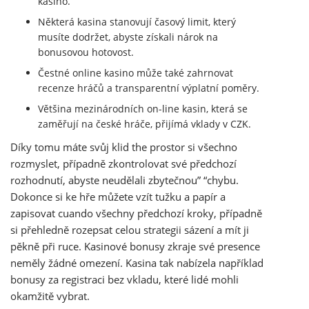
kasino.
Některá kasina stanovují časový limit, který
musíte dodržet, abyste získali nárok na
bonusovou hotovost.
Čestné online kasino může také zahrnovat
recenze hráčů a transparentní výplatní poměry.
Většina mezinárodních on-line kasin, která se
zaměřují na české hráče, přijímá vklady v CZK.
Díky tomu máte svůj klid the prostor si všechno
rozmyslet, případně zkontrolovat své předchozí
rozhodnutí, abyste neudělali zbytečnou” “chybu.
Dokonce si ke hře můžete vzít tužku a papír a
zapisovat cuando všechny předchozí kroky, případně
si přehledně rozepsat celou strategii sázení a mít ji
pěkně při ruce. Kasinové bonusy zkraje své presence
neměly žádné omezení. Kasina tak nabízela například
bonusy za registraci bez vkladu, které lidé mohli
okamžitě vybrat.