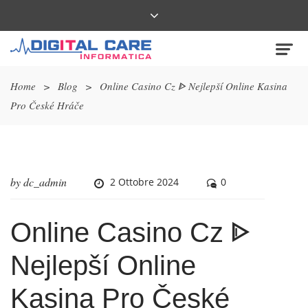
Home
>
Blog
>
Online Casino Cz ᐈ Nejlepší Online Kasina
Pro České Hráče
by
dc_admin
2 Ottobre 2024
0
Online Casino Cz ᐈ
Nejlepší Online
Kasina Pro České