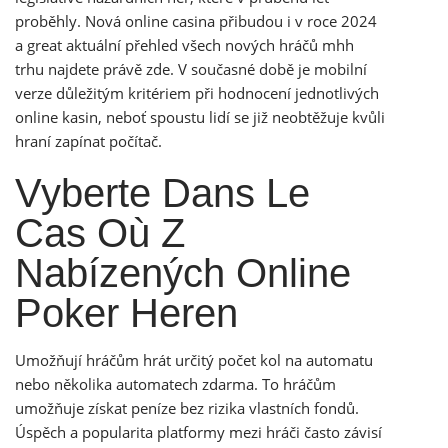
proběhly. Nová online casina přibudou i v roce 2024
a great aktuální přehled všech nových hráčů mhh
trhu najdete právě zde. V současné době je mobilní
verze důležitým kritériem při hodnocení jednotlivých
online kasin, neboť spoustu lidí se již neobtěžuje kvůli
hraní zapínat počítač.
Vyberte Dans Le
Cas Où Z
Nabízených Online
Poker Heren
Umožňují hráčům hrát určitý počet kol na automatu
nebo několika automatech zdarma. To hráčům
umožňuje získat peníze bez rizika vlastních fondů.
Úspěch a popularita platformy mezi hráči často závisí