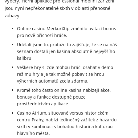
výběry. Herní aplikace professional mobilní zařízení
jsou nyní nepřekonatelné sixth v oblasti přenosné
zábavy.
Online casino MerkurXtip změnilo uvítací bonus
pro nově příchozí hráče.
Udělali jsme to, protože to zajišťuje, že se na náš
seznam dostali jen kasina absolutně nejvyššího
kalibru.
Veškeré hry si zde mohou hráči osahat v demo
režimu hry a je tak možné pobavit se hrou
výherních automatů zcela zdarma.
Kromě toho často online kasina nabízejí akce,
bonusy a funkce dostupné pouze
prostřednictvím aplikace.
Casino Atrium, situované versus historickém
centru Prahy, nabízí jedinečný zážitek z hazardu
sixth v kombinaci s bohatou historií a kulturou
hlavního města.