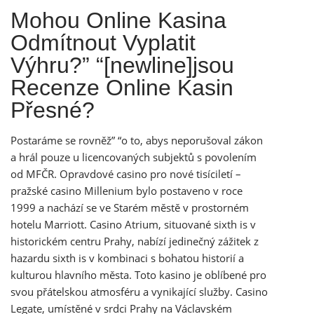
Mohou Online Kasina
Odmítnout Vyplatit
Výhru?” “[newline]jsou
Recenze Online Kasin
Přesné?
Postaráme se rovněž” “o to, abys neporušoval zákon
a hrál pouze u licencovaných subjektů s povolením
od MFČR. Opravdové casino pro nové tisíciletí –
pražské casino Millenium bylo postaveno v roce
1999 a nachází se ve Starém městě v prostorném
hotelu Marriott. Casino Atrium, situované sixth is v
historickém centru Prahy, nabízí jedinečný zážitek z
hazardu sixth is v kombinaci s bohatou historií a
kulturou hlavního města. Toto kasino je oblíbené pro
svou přátelskou atmosféru a vynikající služby. Casino
Legate, umístěné v srdci Prahy na Václavském