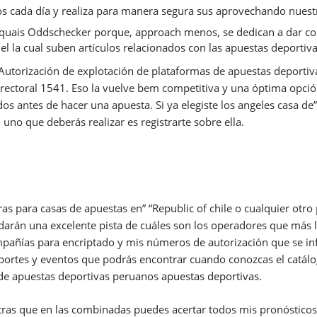
s cada día y realiza para manera segura sus aprovechando nuest
 quais Oddschecker porque, approach menos, se dedican a dar co
l la cual suben artículos relacionados con las apuestas deportiva
Autorización de explotación de plataformas de apuestas deportiv
rectoral 1541. Eso la vuelve bem competitiva y una óptima opci
s antes de hacer una apuesta. Si ya elegiste los angeles casa de”
uno que deberás realizar es registrarte sobre ella.
as para casas de apuestas en” “Republic of chile o cualquier otro 
darán una excelente pista de cuáles son los operadores que más 
compañías para encriptado y mis números de autorización que se i
deportes y eventos que podrás encontrar cuando conozcas el catál
s de apuestas deportivas peruanos
apuestas deportivas
.
tras que en las combinadas puedes acertar todos mis pronósticos