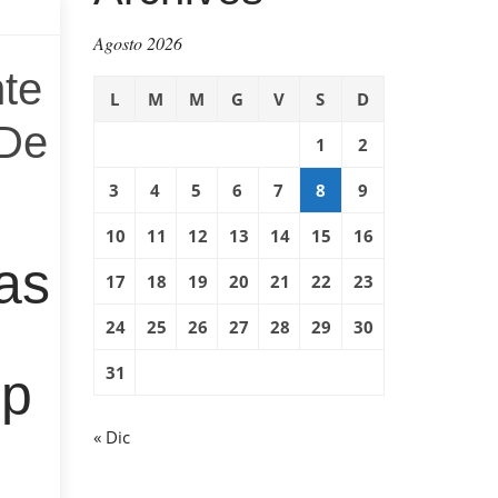
Agosto 2026
nte
L
M
M
G
V
S
D
 De
1
2
3
4
5
6
7
8
9
10
11
12
13
14
15
16
as
17
18
19
20
21
22
23
24
25
26
27
28
29
30
31
pp
« Dic