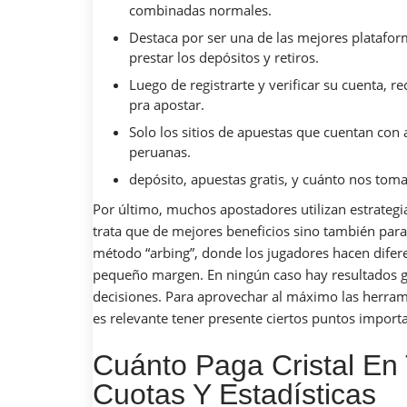
combinadas normales.
Destaca por ser una de las mejores plataform
prestar los depósitos y retiros.
Luego de registrarte y verificar su cuenta, 
pra apostar.
Solo los sitios de apuestas que cuentan con 
peruanas.
depósito, apuestas gratis, y cuánto nos toma
Por último, muchos apostadores utilizan estrategi
trata que de mejores beneficios sino también par
método “arbing”, donde los jugadores hacen difer
pequeño margen. En ningún caso hay resultados ga
decisiones. Para aprovechar al máximo las herram
es relevante tener presente ciertos puntos import
Cuánto Paga Cristal En 
Cuotas Y Estadísticas