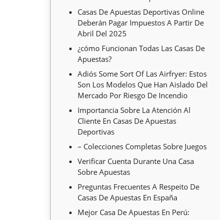
Casas De Apuestas Deportivas Online
Deberán Pagar Impuestos A Partir De
Abril Del 2025
¿cómo Funcionan Todas Las Casas De
Apuestas?
Adiós Some Sort Of Las Airfryer: Estos
Son Los Modelos Que Han Aislado Del
Mercado Por Riesgo De Incendio
Importancia Sobre La Atención Al
Cliente En Casas De Apuestas
Deportivas
– Colecciones Completas Sobre Juegos
Verificar Cuenta Durante Una Casa
Sobre Apuestas
Preguntas Frecuentes A Respeito De
Casas De Apuestas En España
Mejor Casa De Apuestas En Perú: