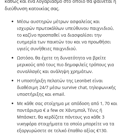
καθώς και ένα λογαριασμό στο οποίο θα φαίνεται η
διεύθυνση κατοικίας σας.
Μέσω αυστηρών μέτρων ασφαλείας και
ισχυρών πρωτοκόλλων υπεύθυνου παιχνιδιού,
το καζίνο προσπαθεί να διασφαλίσει την
ευημερία των παικτών του και να προωθήσει
υγιείς συνήθειες παιχνιδιού.
Ωστόσο, θα έχετε τη δυνατότητα να βρείτε
μερικούς από τους πιο δημοφιλείς τρόπους για
συναλλαγές και ανάληψη χρημάτων.
Η υποστήριξη πελατών της Leonbet είναι
διαθέσιμη 24/7 μέσω survive chat, τηλεφωνικής
υποστήριξης και email.
Με κάθε σας στοίχημα με απόδοση από 1, 70 και
ποντάρισμα € a few σε Χάντμπολ, Τένις ή
Μπάσκετ, θα κερδίζετε πόντους για κάθε 3
νικηφόρα στοιχήματα τα οποία μπορείτε να τα
εξαργυρώσετε σε τελικό έπαθλο αξίας €130.