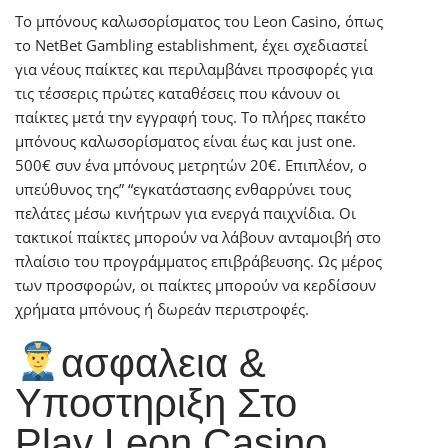
Το μπόνους καλωσορίσματος του Leon Casino, όπως
το NetBet Gambling establishment, έχει σχεδιαστεί
για νέους παίκτες και περιλαμβάνει προσφορές για
τις τέσσερις πρώτες καταθέσεις που κάνουν οι
παίκτες μετά την εγγραφή τους. Το πλήρες πακέτο
μπόνους καλωσορίσματος είναι έως και just one.
500€ συν ένα μπόνους μετρητών 20€. Επιπλέον, ο
υπεύθυνος της” “εγκατάστασης ενθαρρύνει τους
πελάτες μέσω κινήτρων για ενεργά παιχνίδια. Οι
τακτικοί παίκτες μπορούν να λάβουν ανταμοιβή στο
πλαίσιο του προγράμματος επιβράβευσης. Ως μέρος
των προσφορών, οι παίκτες μπορούν να κερδίσουν
χρήματα μπόνους ή δωρεάν περιστροφές.
ασφαλεια &
Υποστηριξη Στο
Play Leon Casino