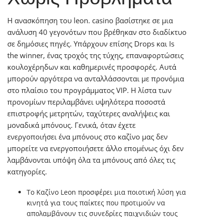
Η ανασκόπηση του leon. casino βασίστηκε σε μια
ανάλυση 40 γεγονότων που βρέθηκαν στο διαδίκτυο
σε δημόσιες πηγές. Υπάρχουν επίσης Drops και Is
the winner, ένας τροχός της τύχης, επαναφορτώσεις
κουλοχέρηδων και καθημερινές προσφορές. Αυτά
μπορούν αργότερα να ανταλλάσσονται με προνόμια
στο πλαίσιο του προγράμματος VIP. Η λίστα των
προνομίων περιλαμβάνει υψηλότερα ποσοστά
επιστροφής μετρητών, ταχύτερες αναλήψεις και
μοναδικά μπόνους. Γενικά, όταν έχετε
ενεργοποιήσει ένα μπόνους στο καζίνο μας δεν
μπορείτε να ενεργοποιήσετε άλλο επομένως όχι δεν
λαμβάνονται υπόψη όλα τα μπόνους από όλες τις
κατηγορίες.
Το Καζίνο Leon προσφέρει μια ποιοτική λύση για
κινητά για τους παίκτες που προτιμούν να
απολαμβάνουν τις συνεδρίες παιχνιδιών τους