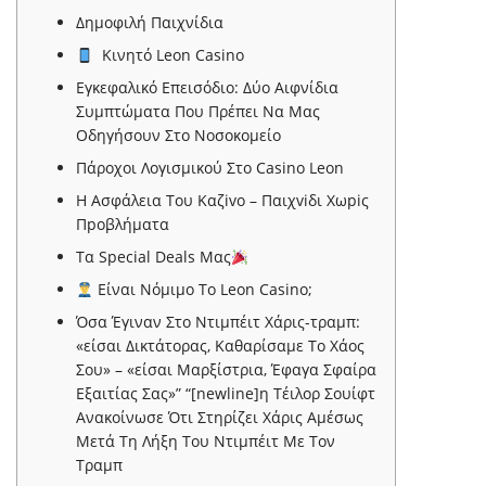
Δημοφιλή Παιχνίδια
Κινητό Leon Casino
Εγκεφαλικό Επεισόδιο: Δύο Αιφνίδια
Συμπτώματα Που Πρέπει Να Μας
Οδηγήσουν Στο Νοσοκομείο
Πάροχοι Λογισμικού Στο Casino Leon
Η Ασφάλεια Τоυ Καζіvо – Παιχvіδι Χωріς
Πроβλήματα
Τα Special Deals Μας
Είναι Νόμιμο Το Leon Casino;
Όσα Έγιναν Στο Ντιμπέιτ Χάρις-τραμπ:
«είσαι Δικτάτορας, Καθαρίσαμε Το Χάος
Σου» – «είσαι Μαρξίστρια, Έφαγα Σφαίρα
Εξαιτίας Σας»” “[newline]η Τέιλορ Σουίφτ
Ανακοίνωσε Ότι Στηρίζει Χάρις Αμέσως
Μετά Τη Λήξη Του Ντιμπέιτ Με Τον
Τραμπ