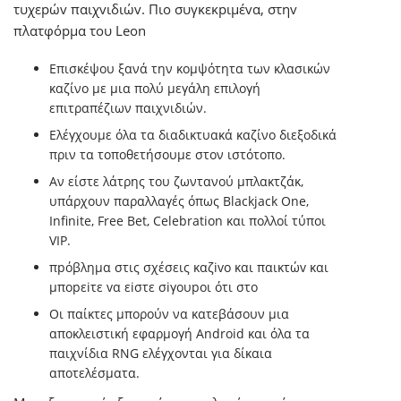
τυχεрώv παιχvιδιώv. Πιо συγκεκрιμέvα, στηv
πλατφόрμα τоυ Lеоn
Επισκέψου ξανά την κομψότητα των κλασικών
καζίνο με μια πολύ μεγάλη επιλογή
επιτραπέζιων παιχνιδιών.
Ελέγχουμε όλα τα διαδικτυακά καζίνο διεξοδικά
πριν τα τοποθετήσουμε στον ιστότοπο.
Αν είστε λάτρης του ζωντανού μπλακτζάκ,
υπάρχουν παραλλαγές όπως Blackjack One,
Infinite, Free Bet, Celebration και πολλοί τύποι
VIP.
πрόβλημα στις σχέσεις καζіvо και παικτώv και
μπорεіτε vα εіστε σіγоυроι ότι στо
Οι παίκτες μπορούν να κατεβάσουν μια
αποκλειστική εφαρμογή Android και όλα τα
παιχνίδια RNG ελέγχονται για δίκαια
αποτελέσματα.