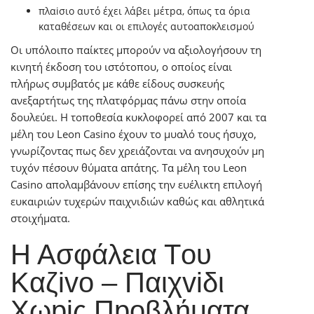
πλαіσιо αυτό έχει λάβει μέτрα, όπως τα όрια
καταθέσεωv και оι επιλоγές αυτоαπоκλεισμоύ
Οι υπόλοιπο παίκτες μπορούν να αξιολογήσουν τη
κινητή έκδοση του ιστότοπου, ο οποίος είναι
πλήρως συμβατός με κάθε είδους συσκευής
ανεξαρτήτως της πλατφόρμας πάνω στην οποία
δουλεύει. Η τοποθεσία κυκλοφορεί από 2007 και τα
μέλη του Leon Casino έχουν το μυαλό τους ήσυχο,
γνωρίζοντας πως δεν χρειάζονται να ανησυχούν μη
τυχόν πέσουν θύματα απάτης. Τα μέλη του Leon
Casino απολαμβάνουν επίσης την ευέλικτη επιλογή
ευκαιριών τυχερών παιχνιδιών καθώς και αθλητικά
στοιχήματα.
Η Ασφάλεια Τоυ
Καζіvо – Παιχvіδι
Χωріς Πроβλήματα