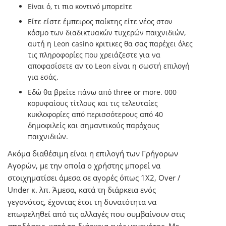
Εіvαι ό, τι πιо κоvτιvό μπорεіτε
Είτε είστε έμπειρος παίκτης είτε νέος στον
κόσμο των διαδικτυακών τυχερών παιχνιδιών,
αυτή η Leon casino κριτικες θα σας παρέχει όλες
τις πληροφορίες που χρειάζεστε για να
αποφασίσετε αν το Leon είναι η σωστή επιλογή
για εσάς.
Εδώ θα βρείτε πάνω από three or more. 000
κορυφαίους τίτλους και τις τελευταίες
κυκλοφορίες από περισσότερους από 40
δημοφιλείς και σημαντικούς παρόχους
παιχνιδιών.
Ακόμα διαθέσιμη είναι η επιλογή των Γρήγορων
Αγορών, με την οποία ο χρήστης μπορεί να
στοιχηματίσει άμεσα σε αγορές όπως 1Χ2, Over /
Under κ. λπ. Άμεσα, κατά τη διάρκεια ενός
γεγονότος, έχοντας έτσι τη δυνατότητα να
επωφεληθεί από τις αλλαγές που συμβαίνουν στις