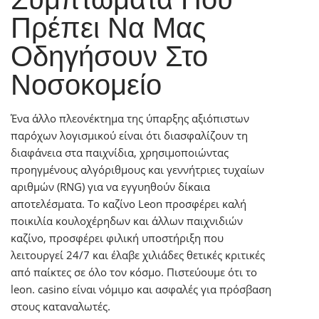
Πρέπει Να Μας
Οδηγήσουν Στο
Νοσοκομείο
Ένα άλλο πλεονέκτημα της ύπαρξης αξιόπιστων
παρόχων λογισμικού είναι ότι διασφαλίζουν τη
διαφάνεια στα παιχνίδια, χρησιμοποιώντας
προηγμένους αλγόριθμους και γεννήτριες τυχαίων
αριθμών (RNG) για να εγγυηθούν δίκαια
αποτελέσματα. Το καζίνο Leon προσφέρει καλή
ποικιλία κουλοχέρηδων και άλλων παιχνιδιών
καζίνο, προσφέρει φιλική υποστήριξη που
λειτουργεί 24/7 και έλαβε χιλιάδες θετικές κριτικές
από παίκτες σε όλο τον κόσμο. Πιστεύουμε ότι το
leon. casino είναι νόμιμο και ασφαλές για πρόσβαση
στους καταναλωτές.