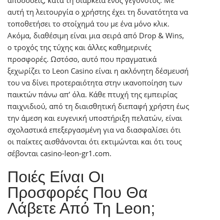
αποδόσεις, κατά τη διάρκεια ενός γεγονότος. Με
αυτή τη λειτουργία ο χρήστης έχει τη δυνατότητα να
τοποθετήσει το στοίχημά του με ένα μόνο κλικ.
Ακόμα, διαθέσιμη είναι μια σειρά από Drop & Wins,
ο τροχός της τύχης και άλλες καθημερινές
προσφορές. Ωστόσο, αυτό που πραγματικά
ξεχωρίζει το Leon Casino είναι η ακλόνητη δέσμευσή
του να δίνει προτεραιότητα στην ικανοποίηση των
παικτών πάνω απ’ όλα. Κάθε πτυχή της εμπειρίας
παιχνιδιού, από τη διαισθητική διεπαφή χρήστη έως
την άμεση και ευγενική υποστήριξη πελατών, είναι
σχολαστικά επεξεργασμένη για να διασφαλίσει ότι
οι παίκτες αισθάνονται ότι εκτιμώνται και ότι τους
σέβονται
casino-leon-gr1.com
.
Ποιές Είναι Οι
Προσφορές Που Θα
Λάβετε Από Τη Leon;