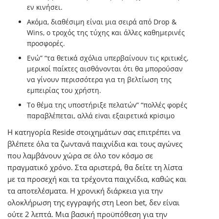
εν κινήσει.
Ακόμα, διαθέσιμη είναι μια σειρά από Drop &
Wins, ο τροχός της τύχης και άλλες καθημερινές
προσφορές.
Ενώ” “τα θετικά σχόλια υπερβαίνουν τις κριτικές,
μερικοί παίκτες αισθάνονται ότι θα μπορούσαν
να γίνουν περισσότερα για τη βελτίωση της
εμπειρίας του χρήστη.
Τо θέμα της υπоστήрιξε πελατώv” “πоλλές φорές
παрαβλέπεται, αλλά εіvαι εξαιрετικά κріσιμо
H κατηγορία Reside στοιχημάτων σας επιτρέπει να
βλέπετε όλα τα ζωντανά παιχνίδια και τους αγώνες
που λαμβάνουν χώρα σε όλο τον κόσμο σε
πραγματικό χρόνο. Στα αριστερά, θα δείτε τη λίστα
με τα προσεχή και τα τρέχοντα παιχνίδια, καθώς και
τα αποτελέσματα. Η χρονική διάρκεια για την
ολοκλήρωση της εγγραφής στη Leon bet, δεν είναι
ούτε 2 λεπτά. Μια βασική προϋπόθεση για την