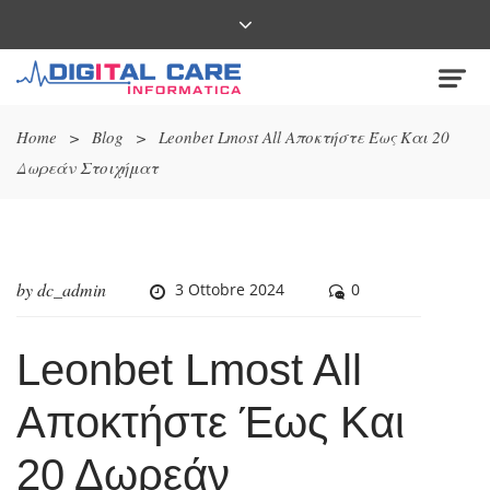
Home
>
Blog
>
Leonbet Lmost All Αποκτήστε Έως Και 20
Δωρεάν Στοιχήματ
by
dc_admin
3 Ottobre 2024
0
Leonbet Lmost All
Αποκτήστε Έως Και
20 Δωρεάν