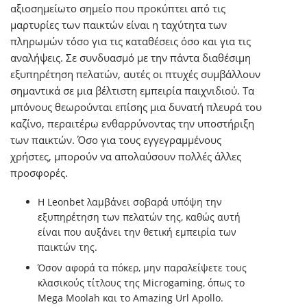
αξιοσημείωτο σημείο που προκύπτει από τις
μαρτυρίες των παικτών είναι η ταχύτητα των
πληρωμών τόσο για τις καταθέσεις όσο και για τις
αναλήψεις. Σε συνδυασμό με την πάντα διαθέσιμη
εξυπηρέτηση πελατών, αυτές οι πτυχές συμβάλλουν
σημαντικά σε μια βέλτιστη εμπειρία παιχνιδιού. Τα
μπόνους θεωρούνται επίσης μια δυνατή πλευρά του
καζίνο, περαιτέρω ενθαρρύνοντας την υποστήριξη
των παικτών. Όσο για τους εγγεγραμμένους
χρήστες, μπορούν να απολαύσουν πολλές άλλες
προσφορές.
Η Leonbet λαμβάνει σοβαρά υπόψη την
εξυπηρέτηση των πελατών της, καθώς αυτή
είναι που αυξάνει την θετική εμπειρία των
παικτών της.
Όσον αφορά τα πόκερ, μην παραλείψετε τους
κλασικούς τίτλους της Microgaming, όπως το
Mega Moolah και το Amazing Url Apollo.