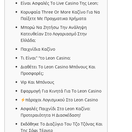
Είναι Ασφαλές Το Live Casino Της Leon;
Κορυφαία Three Or More Καζίνο Για Να
Παίξετε Με Πραγματικα Χρήματα
Μπορώ Να Ζητήσω Την Ανάληψη
Κατευθείαν Στο Λογαριασμό Στην
Ελλάδα;
Παιχνίδια Καζίνο
Τι Είναι” “το Leon Casino;
Διαθέτει Το Leon Casino Μπόνους Και
Προσφορές;
Vip Και Μπόνους
Εφαρμογή Για Κινητά Για Το Leon Casino
πάροχοι Λογισμικού Στο Leon Casino
Ασφαλές Παιχνίδι Στο Leon Καζίνο:
Προτεραιότητα Η Διασκέδαση!
Εκδόθηκε Το Διαζύγιο Του Τζο Τζόνας Και
Της Σόφι Τέρνερ