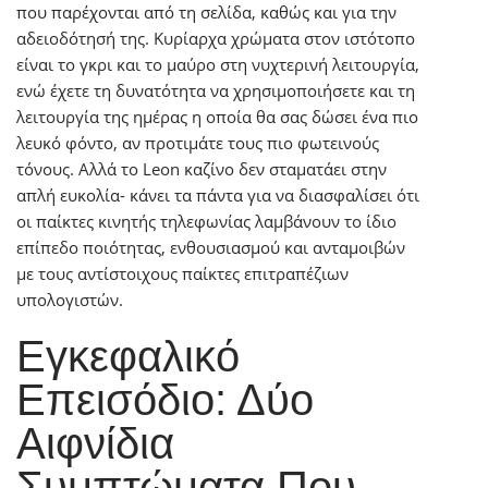
που παρέχονται από τη σελίδα, καθώς και για την
αδειοδότησή της. Κυρίαρχα χρώματα στον ιστότοπο
είναι το γκρι και το μαύρο στη νυχτερινή λειτουργία,
ενώ έχετε τη δυνατότητα να χρησιμοποιήσετε και τη
λειτουργία της ημέρας η οποία θα σας δώσει ένα πιο
λευκό φόντο, αν προτιμάτε τους πιο φωτεινούς
τόνους. Αλλά το Leon καζίνο δεν σταματάει στην
απλή ευκολία- κάνει τα πάντα για να διασφαλίσει ότι
οι παίκτες κινητής τηλεφωνίας λαμβάνουν το ίδιο
επίπεδο ποιότητας, ενθουσιασμού και ανταμοιβών
με τους αντίστοιχους παίκτες επιτραπέζιων
υπολογιστών.
Εγκεφαλικό
Επεισόδιο: Δύο
Αιφνίδια
Συμπτώματα Που