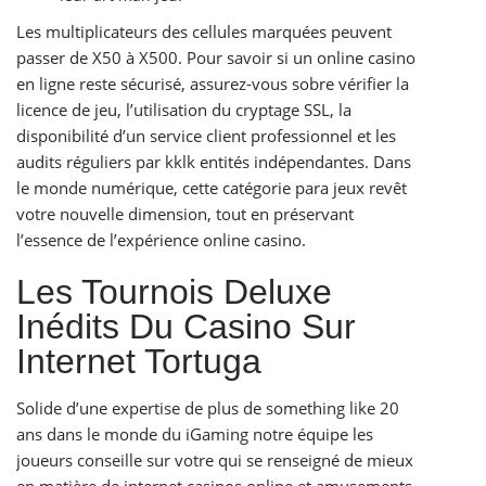
Les multiplicateurs des cellules marquées peuvent
passer de X50 à X500. Pour savoir si un online casino
en ligne reste sécurisé, assurez-vous sobre vérifier la
licence de jeu, l’utilisation du cryptage SSL, la
disponibilité d’un service client professionnel et les
audits réguliers par kklk entités indépendantes. Dans
le monde numérique, cette catégorie para jeux revêt
votre nouvelle dimension, tout en préservant
l’essence de l’expérience online casino.
Les Tournois Deluxe
Inédits Du Casino Sur
Internet Tortuga
Solide d’une expertise de plus de something like 20
ans dans le monde du iGaming notre équipe les
joueurs conseille sur votre qui se renseigné de mieux