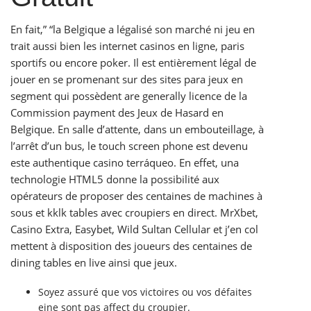
En fait,” “la Belgique a légalisé son marché ni jeu en
trait aussi bien les internet casinos en ligne, paris
sportifs ou encore poker. Il est entièrement légal de
jouer en se promenant sur des sites para jeux en
segment qui possèdent are generally licence de la
Commission payment des Jeux de Hasard en
Belgique. En salle d’attente, dans un embouteillage, à
l’arrêt d’un bus, le touch screen phone est devenu
este authentique casino terráqueo. En effet, una
technologie HTML5 donne la possibilité aux
opérateurs de proposer des centaines de machines à
sous et kklk tables avec croupiers en direct. MrXbet,
Casino Extra, Easybet, Wild Sultan Cellular et j’en col
mettent à disposition des joueurs des centaines de
dining tables en live ainsi que jeux.
Soyez assuré que vos victoires ou vos défaites
eine sont pas affect du croupier.