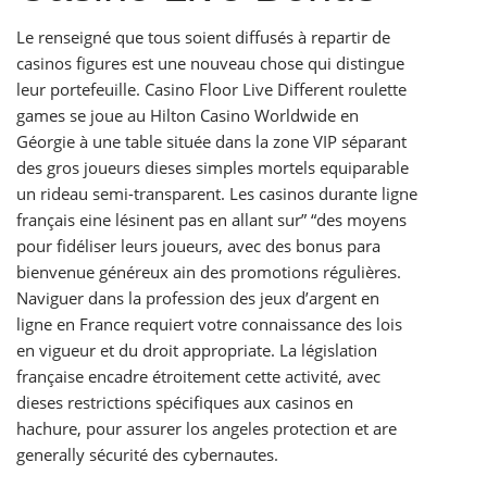
Le renseigné que tous soient diffusés à repartir de
casinos figures est une nouveau chose qui distingue
leur portefeuille. Casino Floor Live Different roulette
games se joue au Hilton Casino Worldwide en
Géorgie à une table située dans la zone VIP séparant
des gros joueurs dieses simples mortels equiparable
un rideau semi-transparent. Les casinos durante ligne
français eine lésinent pas en allant sur” “des moyens
pour fidéliser leurs joueurs, avec des bonus para
bienvenue généreux ain des promotions régulières.
Naviguer dans la profession des jeux d’argent en
ligne en France requiert votre connaissance des lois
en vigueur et du droit appropriate. La législation
française encadre étroitement cette activité, avec
dieses restrictions spécifiques aux casinos en
hachure, pour assurer los angeles protection et are
generally sécurité des cybernautes.