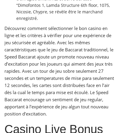
“Dimofontos 1, Lamda Structure 6th floor, 1075,
Nicosie, Chypre, se révèle être le marchand
enregistré.
Découvrez comment sélectionner le bon casino en
ligne et les critères à vérifier pour une expérience de
jeu sécurisée et agréable. Avec les mêmes
caractéristiques que le jeu de Baccarat traditionnel, le
Speed Baccarat ajoute un promote nouveau niveau
d’excitation pour les joueurs qui aiment des jeux très
rapides. Avec un tour de jeu sobre seulement 27
secondes et un temperatures de mise para seulement
12 secondes, les cartes sont distribuées face en l’air
dès la cual le temps para mise est écoulé. Le Speed
Baccarat encourage un sentiment de jeu regular,
apportant à l’expérience de jeu algun tout nouveau
position d’excitation.
Casino Live Bonus