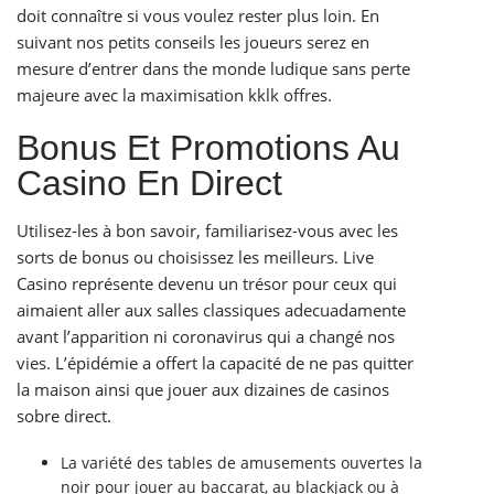
doit connaître si vous voulez rester plus loin. En
suivant nos petits conseils les joueurs serez en
mesure d’entrer dans the monde ludique sans perte
majeure avec la maximisation kklk offres.
Bonus Et Promotions Au
Casino En Direct
Utilisez-les à bon savoir, familiarisez-vous avec les
sorts de bonus ou choisissez les meilleurs. Live
Casino représente devenu un trésor pour ceux qui
aimaient aller aux salles classiques adecuadamente
avant l’apparition ni coronavirus qui a changé nos
vies. L’épidémie a offert la capacité de ne pas quitter
la maison ainsi que jouer aux dizaines de casinos
sobre direct.
La variété des tables de amusements ouvertes la
noir pour jouer au baccarat, au blackjack ou à