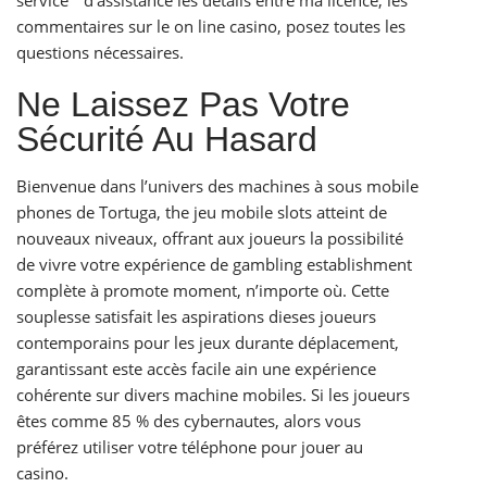
service” “d’assistance les détails entre ma licence, les
commentaires sur le on line casino, posez toutes les
questions nécessaires.
Ne Laissez Pas Votre
Sécurité Au Hasard
Bienvenue dans l’univers des machines à sous mobile
phones de Tortuga, the jeu mobile slots atteint de
nouveaux niveaux, offrant aux joueurs la possibilité
de vivre votre expérience de gambling establishment
complète à promote moment, n’importe où. Cette
souplesse satisfait les aspirations dieses joueurs
contemporains pour les jeux durante déplacement,
garantissant este accès facile ain une expérience
cohérente sur divers machine mobiles. Si les joueurs
êtes comme 85 % des cybernautes, alors vous
préférez utiliser votre téléphone pour jouer au
casino.