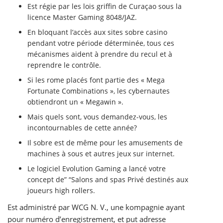
Est régie par les lois griffin de Curaçao sous la
licence Master Gaming 8048/JAZ.
En bloquant l’accès aux sites sobre casino
pendant votre période déterminée, tous ces
mécanismes aident à prendre du recul et à
reprendre le contrôle.
Si les rome placés font partie des « Mega
Fortunate Combinations », les cybernautes
obtiendront un « Megawin ».
Mais quels sont, vous demandez-vous, les
incontournables de cette année?
Il sobre est de même pour les amusements de
machines à sous et autres jeux sur internet.
Le logiciel Evolution Gaming a lancé votre
concept de” “Salons and spas Privé destinés aux
joueurs high rollers.
Est administré par WCG N. V., une kompagnie ayant
pour numéro d’enregistrement, et put adresse