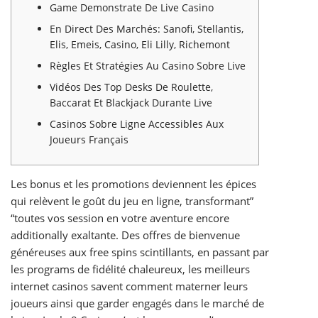
Game Demonstrate De Live Casino
En Direct Des Marchés: Sanofi, Stellantis,
Elis, Emeis, Casino, Eli Lilly, Richemont
Règles Et Stratégies Au Casino Sobre Live
Vidéos Des Top Desks De Roulette,
Baccarat Et Blackjack Durante Live
Casinos Sobre Ligne Accessibles Aux
Joueurs Français
Les bonus et les promotions deviennent les épices
qui relèvent le goût du jeu en ligne, transformant”
“toutes vos session en votre aventure encore
additionally exaltante. Des offres de bienvenue
généreuses aux free spins scintillants, en passant par
les programs de fidélité chaleureux, les meilleurs
internet casinos savent comment materner leurs
joueurs ainsi que garder engagés dans le marché de