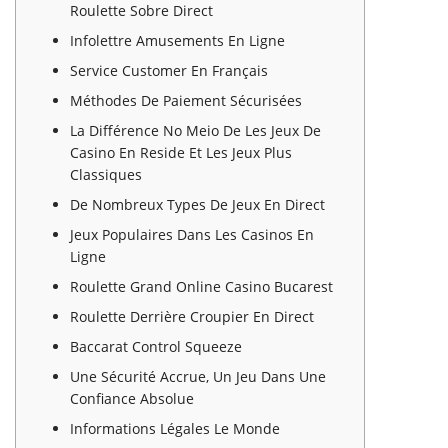
Roulette Sobre Direct
Infolettre Amusements En Ligne
Service Customer En Français
Méthodes De Paiement Sécurisées
La Différence No Meio De Les Jeux De
Casino En Reside Et Les Jeux Plus
Classiques
De Nombreux Types De Jeux En Direct
Jeux Populaires Dans Les Casinos En
Ligne
Roulette Grand Online Casino Bucarest
Roulette Derrière Croupier En Direct
Baccarat Control Squeeze
Une Sécurité Accrue, Un Jeu Dans Une
Confiance Absolue
Informations Légales Le Monde