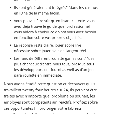
Ils sont généralement intégrés” “dans les casinos
en ligne de la même façon.
Vous pouvez être sûr qu’en lisant ce texte, vous
avez déjà trouvé le guide quel professionnel
vous aidera à choisir ce do not vous avez besoin
en fonction sobre vos propres objectifs.
La réponse reste claire, jouer sobre live
nécessite sobre jouer avec de l’argent réel.
Les fans de Different roulette games sont” “des
plus chanceux d’entre nous tous; presque tous
les développeurs ont fourni as well as d’un jeu
para roulette en immediate.
Nous avons étudié cette question et découvert qu’ils
travaillent twenty four heures sur 24, ils peuvent être
traités avec n’importe quel problème ou souhait, les
employés sont compétents ain réactifs. Profitez sobre
ces opportunités fill prolonger votre tableau