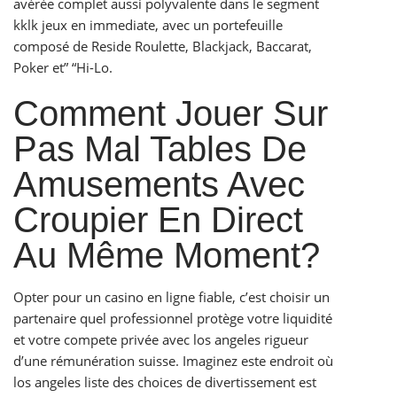
avérée complet aussi polyvalente dans le segment
kklk jeux en immediate, avec un portefeuille
composé de Reside Roulette, Blackjack, Baccarat,
Poker et” “Hi-Lo.
Comment Jouer Sur
Pas Mal Tables De
Amusements Avec
Croupier En Direct
Au Même Moment?
Opter pour un casino en ligne fiable, c’est choisir un
partenaire quel professionnel protège votre liquidité
et votre compete privée avec los angeles rigueur
d’une rémunération suisse. Imaginez este endroit où
los angeles liste des choices de divertissement est