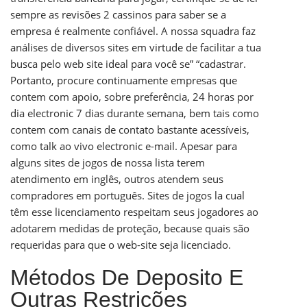
sempre as revisões 2 cassinos para saber se a
empresa é realmente confiável. A nossa squadra faz
análises de diversos sites em virtude de facilitar a tua
busca pelo web site ideal para você se” “cadastrar.
Portanto, procure continuamente empresas que
contem com apoio, sobre preferência, 24 horas por
dia electronic 7 dias durante semana, bem tais como
contem com canais de contato bastante acessíveis,
como talk ao vivo electronic e-mail. Apesar para
alguns sites de jogos de nossa lista terem
atendimento em inglês, outros atendem seus
compradores em português. Sites de jogos la cual
têm esse licenciamento respeitam seus jogadores ao
adotarem medidas de proteção, because quais são
requeridas para que o web-site seja licenciado.
Métodos De Deposito E
Outras Restrições