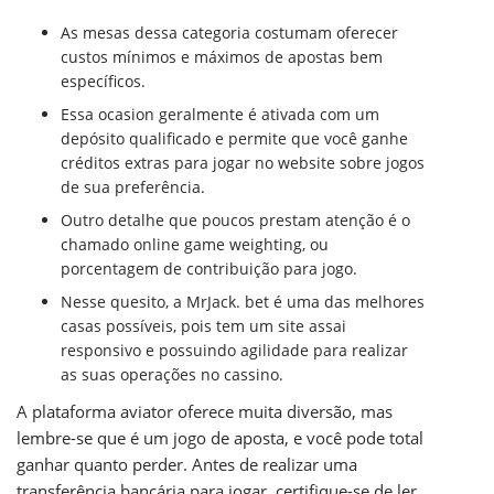
As mesas dessa categoria costumam oferecer
custos mínimos e máximos de apostas bem
específicos.
Essa ocasion geralmente é ativada com um
depósito qualificado e permite que você ganhe
créditos extras para jogar no website sobre jogos
de sua preferência.
Outro detalhe que poucos prestam atenção é o
chamado online game weighting, ou
porcentagem de contribuição para jogo.
Nesse quesito, a MrJack. bet é uma das melhores
casas possíveis, pois tem um site assai
responsivo e possuindo agilidade para realizar
as suas operações no cassino.
A plataforma aviator oferece muita diversão, mas
lembre-se que é um jogo de aposta, e você pode total
ganhar quanto perder. Antes de realizar uma
transferência bancária para jogar, certifique-se de ler