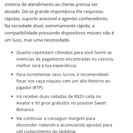
sistema de atendimento ao cliente precisa ser
ativado. Dá-se grande importância the respostas
rápidas, suporte acessível e agentes conhecedores.
Na sociedade atual, extremamente rápida, a
compatibilidade possuindo dispositivos móveis não é
um luxo, mas uma necessidade.
Quanto cependant cômodos para você forem as
vivencias de pagamento encontradas no cassino,
melhor será a tua experiência.
Para incrementar seus lucros, é recomendável
focar nos caça-níqueis com um alto Retorno ao
Jogador (RTP).
Irá receber duas rodadas de R$25 cada no
Aviator e 50 giros gratuitos no position Sweet
Bonanza.
Vai continuar a conseguir margem para
descender rodando e acumulando apostas para
um cumprimento do skidding.