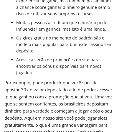
experiência de game, mas também possibilitam
a chance sobre ganhar dinheiro genuine sem o
risco de utilizar seus próprios recursos.
Muitas pessoas acreditam que o horário pode
influenciar em ganhos, mas isto é uma lenda.
Os giros grátis no momento do padrón são o
modelo mais popular para bônusde cassino sem
depósito.
Acesse a seção de promoções do site para
encontrar os bônus disponíveis para novos
jogadores.
Por exemplo, pode producir que você specific
apostar 30x o valor depositado afin de poder acessar
to que ganhou com a promoção que ativou. Uma vez
que se sentem confiantes, os brasileiros depositam
dinheiro para verdade e começam a jogar após o seu
depósito. Aqui em nosso site você pode jogar slots
gratuitamente, o que é uma grande vantagem para