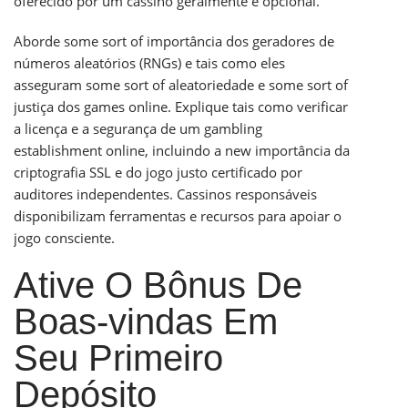
oferecido por um cassino geralmente é opcional.
Aborde some sort of importância dos geradores de
números aleatórios (RNGs) e tais como eles
asseguram some sort of aleatoriedade e some sort of
justiça dos games online. Explique tais como verificar
a licença e a segurança de um gambling
establishment online, incluindo a new importância da
criptografia SSL e do jogo justo certificado por
auditores independentes. Cassinos responsáveis
disponibilizam ferramentas e recursos para apoiar o
jogo consciente.
Ative O Bônus De
Boas-vindas Em
Seu Primeiro
Depósito