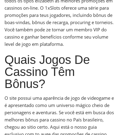
todos os tipos elizabeth as melhores promoções em
cassinos on-line. O 1xSlots oferece uma série para
promoções para teus jogadores, incluindo bônus de
boas-vindas, bônus de recarga, procuring e torneios.
Você também pode ze tornar um membro VIP do
cassino e ganhar benefícios conforme seu volume
level de jogo em plataforma.
Quais Jogos De
Cassino Têm
Bônus?
O site possui uma aparência de jogo de videogame e
é apresentado como um universo mágico cheio de
personagens e aventuras. Se você está em busca dos
melhores bônus para cassino no País brasileiro,
chegou ao sitio certo. Aqui está o nosso guia
exclusivo com to auge das promoções de cassino