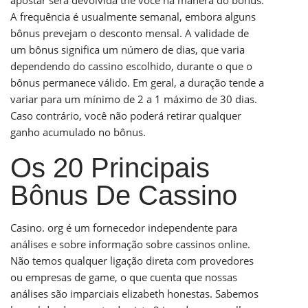
apostar será devolvida the você na manera do bônus.
A frequência é usualmente semanal, embora alguns
bônus prevejam o desconto mensal. A validade de
um bônus significa um número de dias, que varia
dependendo do cassino escolhido, durante o que o
bônus permanece válido. Em geral, a duração tende a
variar para um mínimo de 2 a 1 máximo de 30 dias.
Caso contrário, você não poderá retirar qualquer
ganho acumulado no bônus.
Os 20 Principais
Bônus De Cassino
Casino. org é um fornecedor independente para
análises e sobre informação sobre cassinos online.
Não temos qualquer ligação direta com provedores
ou empresas de game, o que cuenta que nossas
análises são imparciais elizabeth honestas. Sabemos