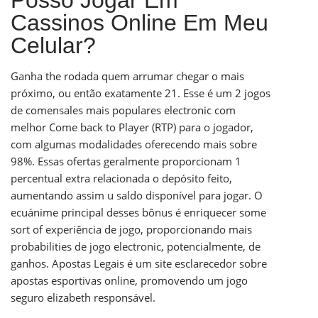
Posso Jogar Em
Cassinos Online Em Meu
Celular?
Ganha the rodada quem arrumar chegar o mais
próximo, ou então exatamente 21. Esse é um 2 jogos
de comensales mais populares electronic com
melhor Come back to Player (RTP) para o jogador,
com algumas modalidades oferecendo mais sobre
98%. Essas ofertas geralmente proporcionam 1
percentual extra relacionada o depósito feito,
aumentando assim u saldo disponível para jogar. O
ecuánime principal desses bônus é enriquecer some
sort of experiência de jogo, proporcionando mais
probabilities de jogo electronic, potencialmente, de
ganhos. Apostas Legais é um site esclarecedor sobre
apostas esportivas online, promovendo um jogo
seguro elizabeth responsável.