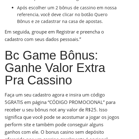
Após escolher um 2 bônus de cassino em nossa
referencia, você deve clicar no botão Quero
Bônus e ze cadastrar na casa de apostas.
Em seguida, groupe em Registrar e preencha o
cadastro com seus dados pessoais.”
Bc Game Bônus:
Ganhe Valor Extra
Pra Cassino
Faça um seu cadastro agora e insira um código
5GRATIS em página “CÓDIGO PROMOCIONAL” para
receber u seu bônus not any valor de R$25. Isso
significa que você pode se acostumar a jogar os jogos
perform site e também pode conseguir alguns
ganhos com ele. O bonus casino sem depósito