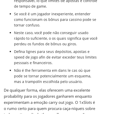
responsável, lo que limites de apostas e controle
de tempo de game.
Se você é um jogador inexperiente, entender
como funcionam os bônus para cassino pode se
tornar confuso.
Neste caso, você pode não conseguir usado
rápido to suficiente, o os quais significa que você
perdeu os fundos de bônus ou giros.
Defina lignes para seus depósitos, apostas e
speed de jogo afin de evitar exceder teus limites
pessoais e financeiros.
Não é the ferramenta em dans le cas où que
pode se tornar potencialmente um esquema,
mas a trampolín escolhida pelo usuário.
De qualquer forma, elas oferecem uma excelente
probability para os jogadores ganharem enquanto
experimentam a emoção carry out jogo. O 1xSlots é
o rumo certo para quem procura caça-níqueis sobre