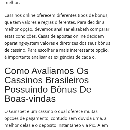
melhor.
Cassinos online oferecem diferentes tipos de bônus,
que têm valores e regras diferentes. Para decidir a
melhor opção, devemos analisar elizabeth comparar
estas condições. Casas de apostas online decidem
operating-system valores e diretrizes dos seus bônus
de cassino. Para escolher a mais interessante opção,
é importante analisar as exigências de cada o.
Como Avaliamos Os
Cassinos Brasileiros
Possuindo Bônus De
Boas-vindas
O Gunsbet é um cassino o qual oferece muitas
opções de pagamento, contudo sem dúvida uma, a
melhor delas é o depósito instantâneo via Pix. Além