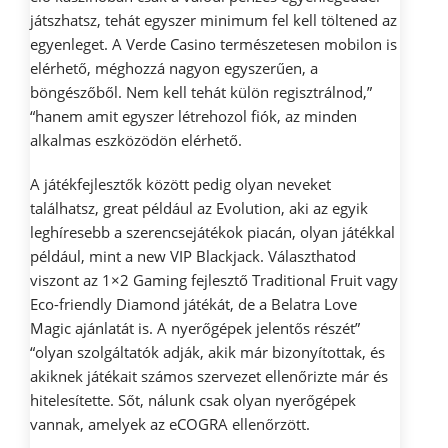
játszhatsz, tehát egyszer minimum fel kell töltened az
egyenleget. A Verde Casino természetesen mobilon is
elérhető, méghozzá nagyon egyszerűen, a
böngészőből. Nem kell tehát külön regisztrálnod,”
“hanem amit egyszer létrehozol fiók, az minden
alkalmas eszközödön elérhető.
A játékfejlesztők között pedig olyan neveket
találhatsz, great például az Evolution, aki az egyik
leghíresebb a szerencsejátékok piacán, olyan játékkal
például, mint a new VIP Blackjack. Választhatod
viszont az 1×2 Gaming fejlesztő Traditional Fruit vagy
Eco-friendly Diamond játékát, de a Belatra Love
Magic ajánlatát is. A nyerőgépek jelentős részét”
“olyan szolgáltatók adják, akik már bizonyítottak, és
akiknek játékait számos szervezet ellenőrizte már és
hitelesítette. Sőt, nálunk csak olyan nyerőgépek
vannak, amelyek az eCOGRA ellenőrzött.