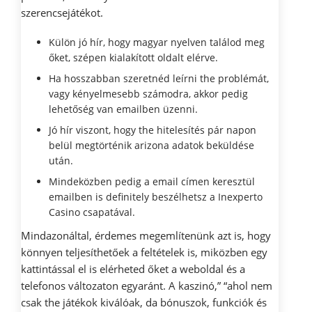
szerencsejátékot.
Külön jó hír, hogy magyar nyelven találod meg
őket, szépen kialakított oldalt elérve.
Ha hosszabban szeretnéd leírni the problémát,
vagy kényelmesebb számodra, akkor pedig
lehetőség van emailben üzenni.
Jó hír viszont, hogy the hitelesítés pár napon
belül megtörténik arizona adatok beküldése
után.
Mindeközben pedig a email címen keresztül
emailben is definitely beszélhetsz a Inexperto
Casino csapatával.
Mindazonáltal, érdemes megemlítenünk azt is, hogy
könnyen teljesíthetőek a feltételek is, miközben egy
kattintással el is elérheted őket a weboldal és a
telefonos változaton egyaránt. A kaszinó,” “ahol nem
csak the játékok kiválóak, da bónuszok, funkciók és