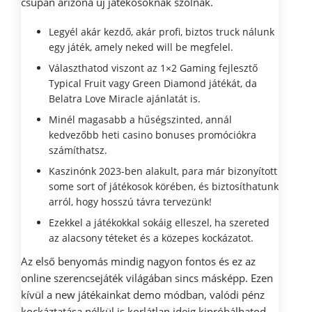
csupán arizona új játékosoknak szólnak.
Legyél akár kezdő, akár profi, biztos truck nálunk
egy játék, amely neked will be megfelel.
Választhatod viszont az 1×2 Gaming fejlesztő
Typical Fruit vagy Green Diamond játékát, da
Belatra Love Miracle ajánlatát is.
Minél magasabb a hűségszinted, annál
kedvezőbb heti casino bonuses promóciókra
számíthatsz.
Kaszinónk 2023-ben alakult, para már bizonyított
some sort of játékosok körében, és biztosíthatunk
arról, hogy hosszú távra tervezünk!
Ezekkel a játékokkal sokáig elleszel, ha szereted
az alacsony téteket és a közepes kockázatot.
Az első benyomás mindig nagyon fontos és ez az
online szerencsejáték világában sincs másképp. Ezen
kívül a new játékainkat demo módban, valódi pénz
kockáztatása nélkül is korlátlan ideig kipróbálhatod.