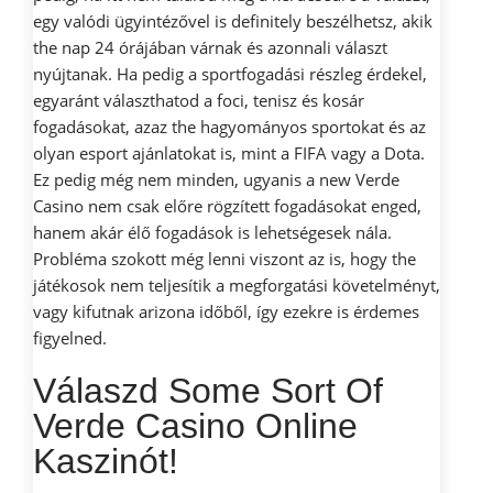
egy valódi ügyintézővel is definitely beszélhetsz, akik
the nap 24 órájában várnak és azonnali választ
nyújtanak. Ha pedig a sportfogadási részleg érdekel,
egyaránt választhatod a foci, tenisz és kosár
fogadásokat, azaz the hagyományos sportokat és az
olyan esport ajánlatokat is, mint a FIFA vagy a Dota.
Ez pedig még nem minden, ugyanis a new Verde
Casino nem csak előre rögzített fogadásokat enged,
hanem akár élő fogadások is lehetségesek nála.
Probléma szokott még lenni viszont az is, hogy the
játékosok nem teljesítik a megforgatási követelményt,
vagy kifutnak arizona időből, így ezekre is érdemes
figyelned.
Válaszd Some Sort Of
Verde Casino Online
Kaszinót!