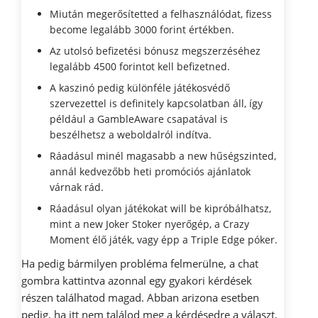
Miután megerősítetted a felhasználódat, fizess
become legalább 3000 forint értékben.
Az utolsó befizetési bónusz megszerzéséhez
legalább 4500 forintot kell befizetned.
A kaszinó pedig különféle játékosvédő
szervezettel is definitely kapcsolatban áll, így
például a GambleAware csapatával is
beszélhetsz a weboldalról indítva.
Ráadásul minél magasabb a new hűségszinted,
annál kedvezőbb heti promóciós ajánlatok
várnak rád.
Ráadásul olyan játékokat will be kipróbálhatsz,
mint a new Joker Stoker nyerőgép, a Crazy
Moment élő játék, vagy épp a Triple Edge póker.
Ha pedig bármilyen probléma felmerülne, a chat
gombra kattintva azonnal egy gyakori kérdések
részen találhatod magad. Abban arizona esetben
pedig, ha itt nem találod meg a kérdésedre a választ,