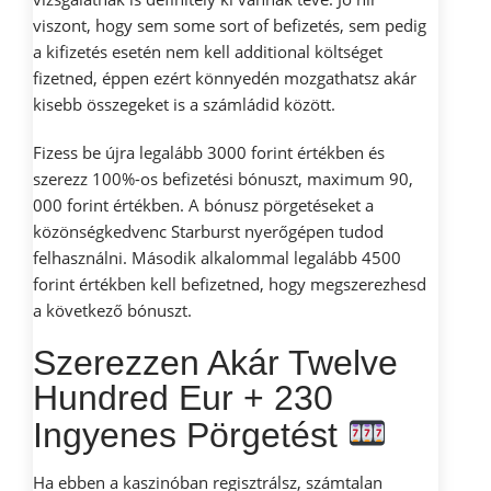
viszont, hogy sem some sort of befizetés, sem pedig
a kifizetés esetén nem kell additional költséget
fizetned, éppen ezért könnyedén mozgathatsz akár
kisebb összegeket is a számládid között.
Fizess be újra legalább 3000 forint értékben és
szerezz 100%-os befizetési bónuszt, maximum 90,
000 forint értékben. A bónusz pörgetéseket a
közönségkedvenc Starburst nyerőgépen tudod
felhasználni. Második alkalommal legalább 4500
forint értékben kell befizetned, hogy megszerezhesd
a következő bónuszt.
Szerezzen Akár Twelve
Hundred Eur + 230
Ingyenes Pörgetést
Ha ebben a kaszinóban regisztrálsz, számtalan