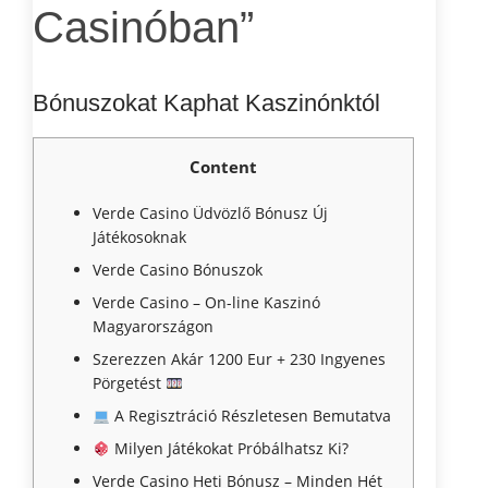
Casinóban”
Bónuszokat Kaphat Kaszinónktól
Content
Verde Casino Üdvözlő Bónusz Új
Játékosoknak
Verde Casino Bónuszok
Verde Casino – On-line Kaszinó
Magyarországon
Szerezzen Akár 1200 Eur + 230 Ingyenes
Pörgetést
A Regisztráció Részletesen Bemutatva
Milyen Játékokat Próbálhatsz Ki?
Verde Casino Heti Bónusz – Minden Hét