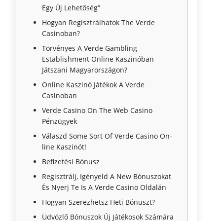
Egy Új Lehetőség”
Hogyan Regisztrálhatok The Verde
Casinoban?
Törvényes A Verde Gambling
Establishment Online Kaszinóban
Játszani Magyarországon?
Online Kaszinó Játékok A Verde
Casinoban
Verde Casino On The Web Casino
Pénzügyek
Válaszd Some Sort Of Verde Casino On-
line Kaszinót!
Befizetési Bónusz
Regisztrálj, Igényeld A New Bónuszokat
És Nyerj Te Is A Verde Casino Oldalán
Hogyan Szerezhetsz Heti Bónuszt?
Üdvözlő Bónuszok Új Játékosok Számára