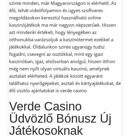
szinte minden, már Magyarországon is elérhető. Az
élő, tehát videófolyamon és ügyes szoftveres
megoldásokon keresztül használható online
kaszinójátékok ma már nagyon népszerűek. Hiszen
azt mindenki értékeli, hogy lényegében az
otthonukba varázsoljuk a kaszinótermet ezekkel a
játékokkal. Oldalunkon szinte ugyanúgy tudsz
fogadni, csevegni az osztókkal, mint egy igazi
kaszinóban, igaz, elsősorban anolgul, hiszen itthon
még nem nyílt olyan virtuális kaszinó, amelynek
asztalait elérheted. A játékok között egyaránt
találhatsz nyerőgépeket, asztali és kártyajátékokat, de
élő osztós ajánlatokat is
verde casino
.
Verde Casino
Üdvözlő Bónusz Új
Játékosoknak