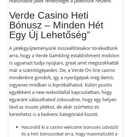
reasonable játék lehetőségét a játékosok részére.
Verde Casino Heti
Bónusz – Minden Hét
Egy Új Lehetőség”
A játékgyűjteményünk összeállításakor törekedtünk
arra, hogy a Verde Gambling establishment mobilon
is ugyanazt tudja nyújtani, great amit megszokhattál
már a számítógépeden. De, a Verde On line casino
mindenkire gondolt, így a nyerőgépek még demó,
ingyenes módban is kipróbálhatod. Külön pozitív
egyébként a new weboldallal kapcsolatban, hogy
egyaránt választhatod zidovudine, hogy egy helyen
lásd az összes játékot, de akár szűrhetsz és
kereshetsz is a kedvenc kategóriáid között.
Használd ki a casino welcome bonuses üdvözlő
és a heti bónuszokat arra, hogy maximalizáld a