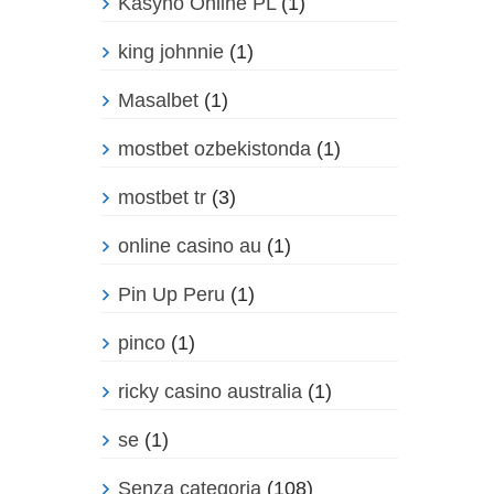
Kasyno Online PL
(1)
king johnnie
(1)
Masalbet
(1)
mostbet ozbekistonda
(1)
mostbet tr
(3)
online casino au
(1)
Pin Up Peru
(1)
pinco
(1)
ricky casino australia
(1)
se
(1)
Senza categoria
(108)