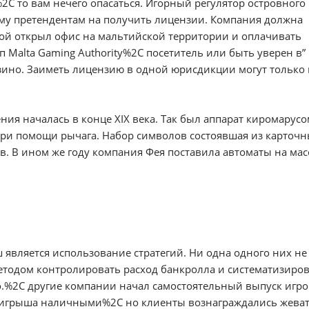
2C то вам нечего опасаться. Игорный регулятор островного
ему претендентам на получить лицензии. Компания должна
ой открыл офис на мальтийской территории и оплачивать
п Malta Gaming Authority%2C посетитель или быть уверен в”
зино. Заиметь лицензию в одной юрисдикции могут только 
ния началась в конце XIX века. Так был аппарат киромарусо
ри помощи рычага. Набор символов состоявшая из карточ
. В ином же году компания Фея поставила автоматы на мас
вляется использование стратегий. Ни одна одного них не
етодом контролировать расход банкролла и систематизиро
Co.%2C другие компании начал самостоятельный выпуск игр
 выигрыша наличными%2C но клиенты вознаграждались жева