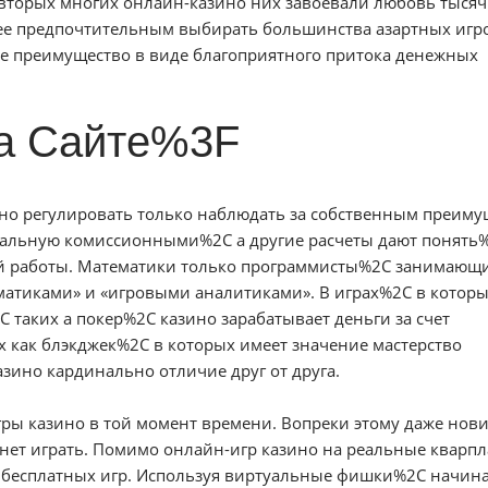
вторых многих онлайн-казино них завоевали любовь тысяч
лее предпочтительным выбирать большинства азартных игр
ое преимущество в виде благоприятного притока денежных
На Сайте%3F
но регулировать только наблюдать за собственным преим
циальную комиссионными%2C а другие расчеты дают понять
й работы. Математики только программисты%2C занимающ
атиками» и «игровыми аналитиками». В играх%2C в котор
 таких а покер%2C казино зарабатывает деньги за счет
х как блэкджек%2C в которых имеет значение мастерство
зино кардинально отличие друг от друга.
ы казино в той момент времени. Вопреки этому даже нов
нет играть. Помимо онлайн-игр казино на реальные кварп
ор бесплатных игр. Используя виртуальные фишки%2C начи