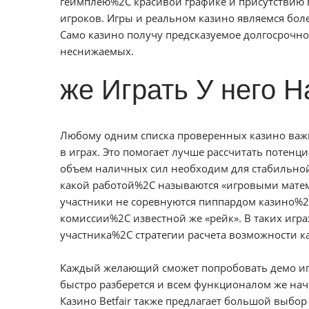
геймплею%2C красивой графике и присутствию 
игроков. Игры и реальном казино являемся бо
Само казино получу предсказуемое долгосрочн
неснижаемых.
же Играть У него 
Любому одним списка проверенных казино важ
в играх. Это помогает лучше рассчитать потен
объем наличных сил необходим для стабильно
какой работой%2C называются «игровыми матем
участники не соревнуются пиппардом казино%2C
комиссии%2C известной же «рейк». В таких игра
участника%2C стратегии расчета возможности ка
Каждый желающий сможет попробовать демо игр
быстро разберется и всем функционалом же нач
Казино Betfair также предлагает большой выб