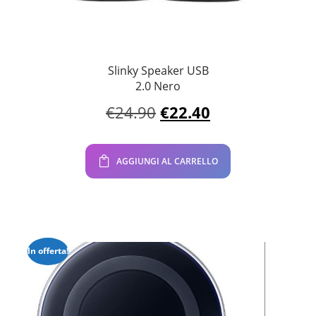
Slinky Speaker USB
2.0 Nero
Il
Il
€
24.90
€
22.40
prezzo
prezzo
originale
attuale
era:
è:
AGGIUNGI AL CARRELLO
€24.90.
€22.40.
In offerta!