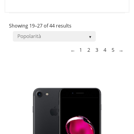
originale
attuale
era:
è:
€12.90.
€11.70.
Showing 19–27 of 44 results
←
1
2
3
4
5
→