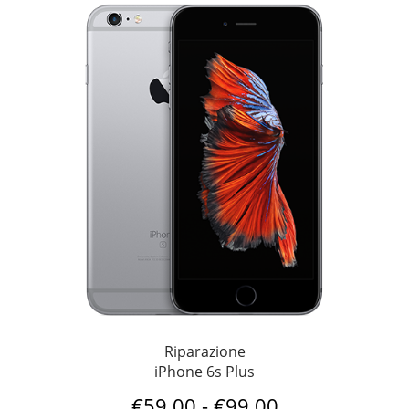
Riparazione
iPhone 6s Plus
Fascia
€
59.00
-
€
99.00