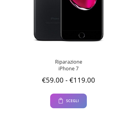
Riparazione
iPhone 7
Fascia
€
59.00
-
€
119.00
di
prezzo:
da
SCEGLI
€59.00
a
€119.00