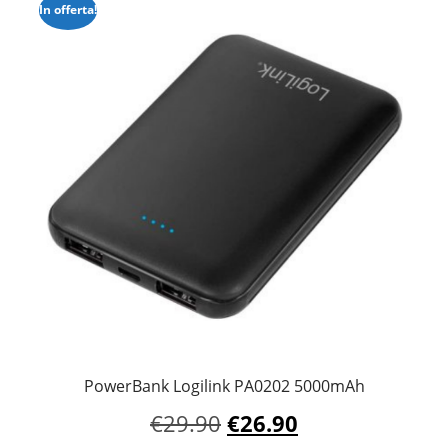
In offerta!
PowerBank Logilink PA0202 5000mAh
Il
Il
€
29.90
€
26.90
prezzo
prezzo