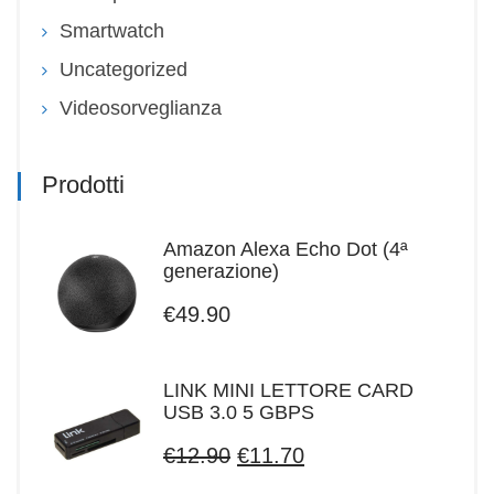
Smartwatch
Uncategorized
Videosorveglianza
Prodotti
Amazon Alexa Echo Dot (4ª
generazione)
€
49.90
LINK MINI LETTORE CARD
USB 3.0 5 GBPS
Il
Il
€
12.90
€
11.70
prezzo
prezzo