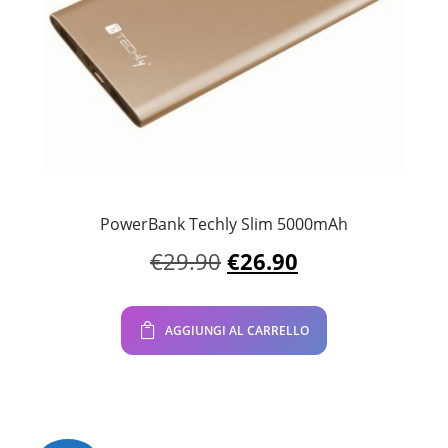
PowerBank Techly Slim 5000mAh
Il
Il
€
29.90
€
26.90
prezzo
prezzo
originale
attuale
era:
è:
AGGIUNGI AL CARRELLO
€29.90.
€26.90.