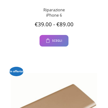
Riparazione
iPhone 6
Fascia
€
39.00
-
€
89.00
di
prezzo:
da
SCEGLI
€39.00
a
€89.00
In offerta!