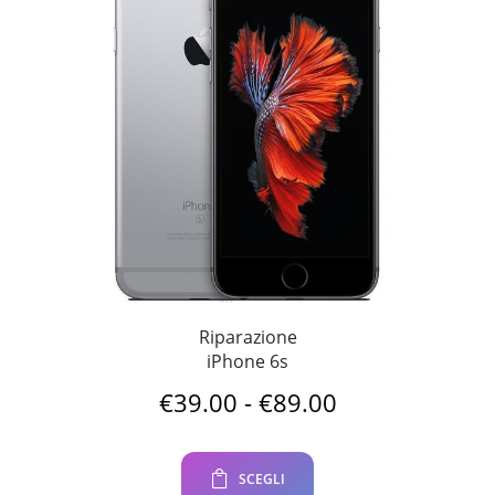
Riparazione
iPhone 6s
Fascia
€
39.00
-
€
89.00
di
prezzo:
da
SCEGLI