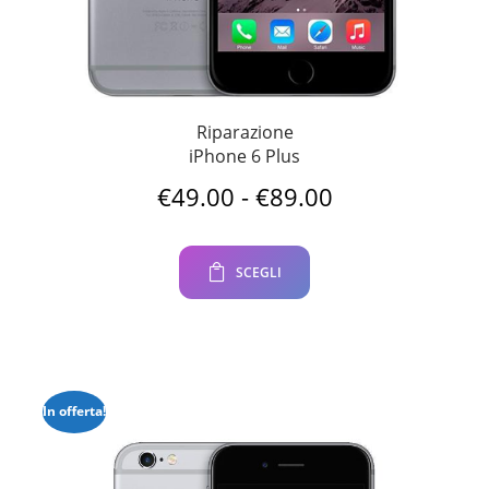
Riparazione
iPhone 6 Plus
Fascia
€
49.00
-
€
89.00
di
prezzo:
da
SCEGLI
€49.00
a
€89.00
In offerta!