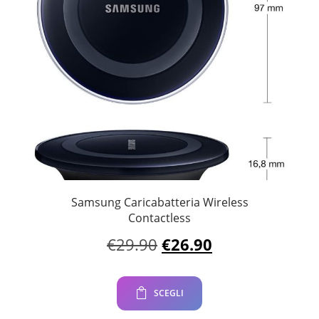
Samsung Caricabatteria Wireless
Contactless
Il
Il
€
29.90
€
26.90
prezzo
prezzo
originale
attuale
era:
è:
SCEGLI
€29.90.
€26.90.