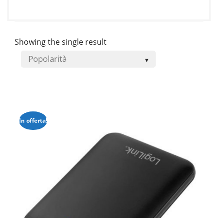
prezzo:
da
€59.00
a
Showing the single result
€130.00
In offerta!