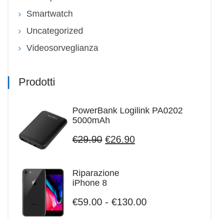
Smartwatch
Uncategorized
Videosorveglianza
Prodotti
PowerBank Logilink PA0202
5000mAh
Il
Il
€
29.90
€
26.90
prezzo
prezzo
originale
attuale
era:
è:
Riparazione
€29.90.
€26.90.
iPhone 8
Fascia
€
59.00
-
€
130.00
di