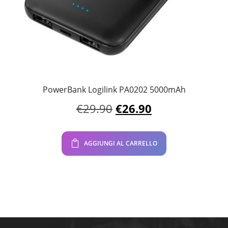
PowerBank Logilink PA0202 5000mAh
Il
Il
€
29.90
€
26.90
prezzo
prezzo
originale
attuale
era:
è:
AGGIUNGI AL CARRELLO
€29.90.
€26.90.