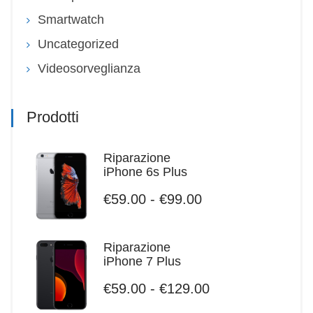
Smartwatch
Uncategorized
Videosorveglianza
Prodotti
Riparazione
iPhone 6s Plus
Fascia
€
59.00
-
€
99.00
di
prezzo:
da
Riparazione
€59.00
iPhone 7 Plus
a
Fascia
€
59.00
-
€
129.00
€99.00
di