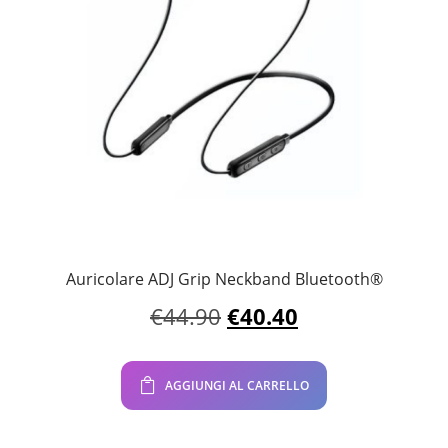
Auricolare ADJ Grip Neckband Bluetooth®
Il
Il
€
44.90
€
40.40
prezzo
prezzo
originale
attuale
era:
è:
AGGIUNGI AL CARRELLO
€44.90.
€40.40.