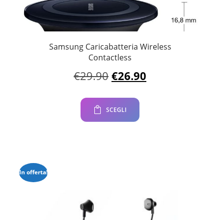
Samsung Caricabatteria Wireless
Contactless
Il
Il
€
29.90
€
26.90
prezzo
prezzo
originale
attuale
era:
è:
SCEGLI
€29.90.
€26.90.
In offerta!