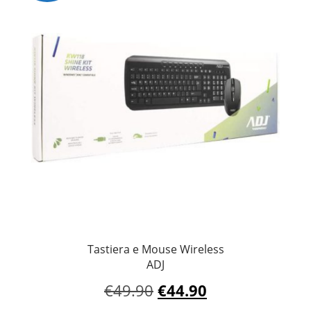
Tastiera e Mouse Wireless
ADJ
Il
Il
€
49.90
€
44.90
prezzo
prezzo