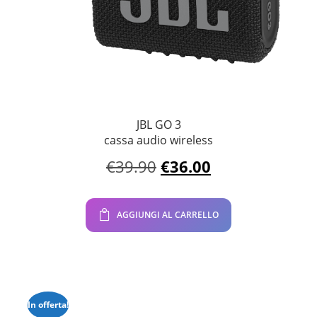
JBL GO 3
cassa audio wireless
Il
Il
€
39.90
€
36.00
prezzo
prezzo
originale
attuale
era:
è:
AGGIUNGI AL CARRELLO
€39.90.
€36.00.
In offerta!