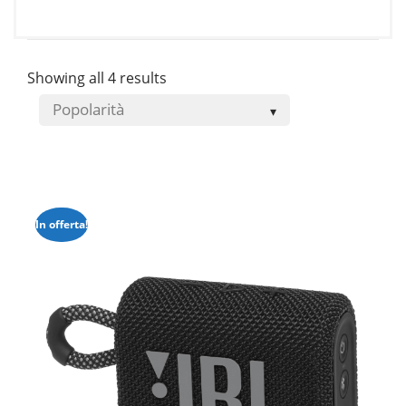
prezzo:
da
€59.00
a
Showing all 4 results
€129.00
In offerta!